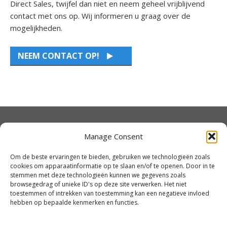
Direct Sales, twijfel dan niet en neem geheel vrijblijvend
contact met ons op. Wij informeren u graag over de
mogelijkheden.
NEEM CONTACT OP!
CONTACT NEDERLAND
Manage Consent
Granton Marketing B.V.
info@gmsf.nl
Om de beste ervaringen te bieden, gebruiken we technologieën zoals
cookies om apparaatinformatie op te slaan en/of te openen. Door in te
+31 (0) 79 3429696
stemmen met deze technologieën kunnen we gegevens zoals
browsegedrag of unieke ID's op deze site verwerken. Het niet
toestemmen of intrekken van toestemming kan een negatieve invloed
CONTACT BELGIË
hebben op bepaalde kenmerken en functies.
Granton Marketing B.V.
info@gmsf.be