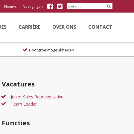
Volg
Volg
Nieuws
Vestigingen
Granton
Granton
op
op
Facebook
Twitter
RES
CARRIÈRE
OVER ONS
CONTACT
Doorgroeimogelijkheden
Vacatures
Junior Sales Representative
Team Leader
Functies