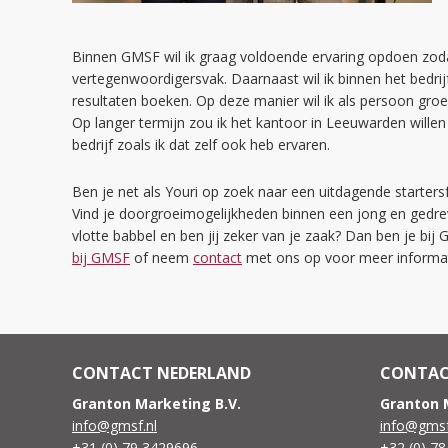
Binnen GMSF wil ik graag voldoende ervaring opdoen zodat
vertegenwoordigersvak. Daarnaast wil ik binnen het bedri
resultaten boeken. Op deze manier wil ik als persoon groe
Op langer termijn zou ik het kantoor in Leeuwarden wille
bedrijf zoals ik dat zelf ook heb ervaren.
Ben je net als Youri op zoek naar een uitdagende starters
Vind je doorgroeimogelijkheden binnen een jong en gedrev
vlotte babbel en ben jij zeker van je zaak? Dan ben je bi
bij GMSF
of neem
contact
met ons op voor meer informat
CONTACT NEDERLAND
CONTAC
Granton Marketing B.V.
Granton 
info@gmsf.nl
info@gmsf
+31 (0) 79 3429696
+32 (0) 7