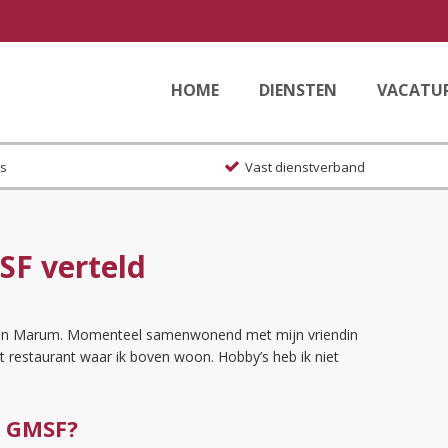
HOME
DIENSTEN
VACATU
es
Vast dienstverband
MSF verteld
en in Marum. Momenteel samenwonend met mijn vriendin
 restaurant waar ik boven woon. Hobby’s heb ik niet
j GMSF?