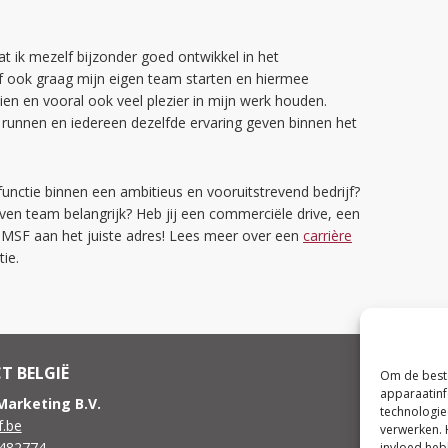
 ik mezelf bijzonder goed ontwikkel in het
jf ook graag mijn eigen team starten en hiermee
ien en vooral ook veel plezier in mijn werk houden.
n runnen en iedereen dezelfde ervaring geven binnen het
functie binnen een ambitieus en vooruitstrevend bedrijf?
en team belangrijk? Heb jij een commerciële drive, een
j GMSF aan het juiste adres! Lees meer over een
carrière
ie.
T BELGIË
Om de beste
apparaatinf
Marketing B.V.
technologie
.be
verwerken. 
8482774
invloed heb