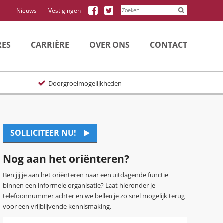
Volg
Volg
Nieuws
Vestigingen
Granton
Granton
op
op
Facebook
Twitter
RES
CARRIÈRE
OVER ONS
CONTACT
Doorgroeimogelijkheden
SOLLICITEER NU!
Nog aan het oriënteren?
Ben jij je aan het oriënteren naar een uitdagende functie
binnen een informele organisatie? Laat hieronder je
telefoonnummer achter en we bellen je zo snel mogelijk terug
voor een vrijblijvende kennismaking.