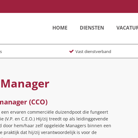
HOME
DIENSTEN
VACATU
s
Vast dienstverband
l Manager
 manager (CCO)
een ervaren commerciële duizendpoot die fungeert
 (V.P. en C.E.O.) Hij/zij treedt op als leidinggevende
d door hem/haar zelf opgeleide Managers binnen een
e praktijk dat hij/zij verantwoordelijk is voor de