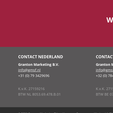
W
CONTACT NEDERLAND
CONTACT
Granton Marketing B.V.
Granton M
info@gmsf.nl
info@gms
+31 (0) 79 3429696
+32 (0) 7
K.v.K. 27159216
K.v.K. 27
BTW NL
8053.69.478.B.01
BTW BE
0