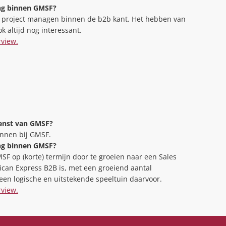
ing binnen GMSF?
gen project managen binnen de b2b kant. Het hebben van
k altijd nog interessant.
rview.
ienst van GMSF?
onnen bij GMSF.
ing binnen GMSF?
SF op (korte) termijn door te groeien naar een Sales
can Express B2B is, met een groeiend aantal
een logische en uitstekende speeltuin daarvoor.
rview.