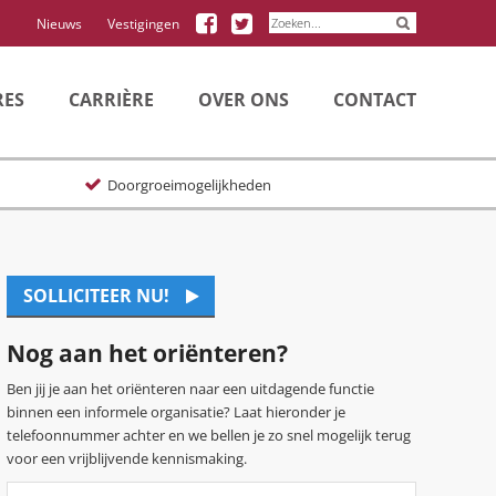
Volg
Volg
Nieuws
Vestigingen
Granton
Granton
op
op
Facebook
Twitter
RES
CARRIÈRE
OVER ONS
CONTACT
Doorgroeimogelijkheden
SOLLICITEER NU!
Nog aan het oriënteren?
Ben jij je aan het oriënteren naar een uitdagende functie
binnen een informele organisatie? Laat hieronder je
telefoonnummer achter en we bellen je zo snel mogelijk terug
voor een vrijblijvende kennismaking.