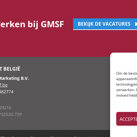
erken bij GMSF
BEKIJK DE VACATURES
 BELGIË
Om de beste
arketing B.V.
apparaatinf
technologie
f.be
verwerken. 
8482774
invloed heb
159216
732520.739
ACCEPT