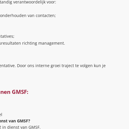
tandig verantwoordelijk voor:
n onderhouden van contacten;
tatives;
gsresultaten richting management.
entative. Door ons interne groei traject te volgen kun je
nnen GMSF:
el
ienst van GMSF?
 in dienst van GMSF.